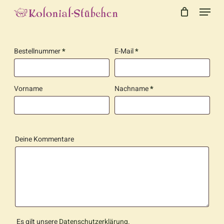
Menu
Skip
to
Close
Cart
Cart
main
content
erforderlich
erforderlich
Bestellnummer
*
E-Mail
*
Page URI *erforderlich
erforderlich
Vorname
Nachname
*
Deine Kommentare
Es gilt unsere
Datenschutzerklärung
.