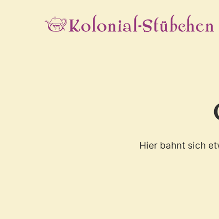
Skip
to
main
content
Hier bahnt sich et