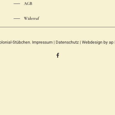
AGB
Widerruf
olonial-Stübchen.
Impressum
|
Datenschutz
| Webdesign by
ap 
facebook