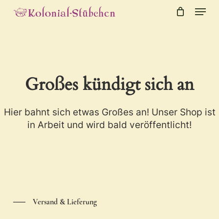
Menu
Skip
to
Close
Cart
Cart
main
content
Großes kündigt sich an
Hier bahnt sich etwas Großes an! Unser Shop ist
in Arbeit und wird bald veröffentlicht!
Versand & Lieferung