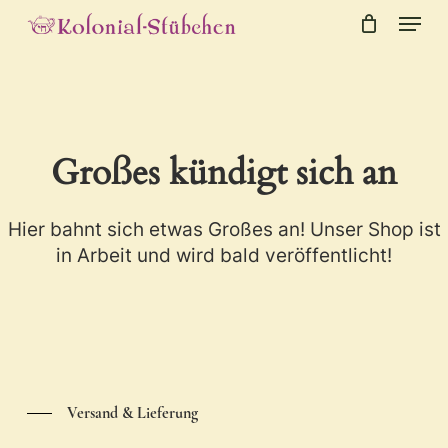
Menu
Skip
to
Close
Cart
Cart
main
content
Großes kündigt sich an
Hier bahnt sich etwas Großes an! Unser Shop ist
in Arbeit und wird bald veröffentlicht!
Versand & Lieferung