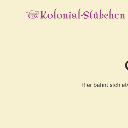
Skip
to
main
content
Hier bahnt sich et