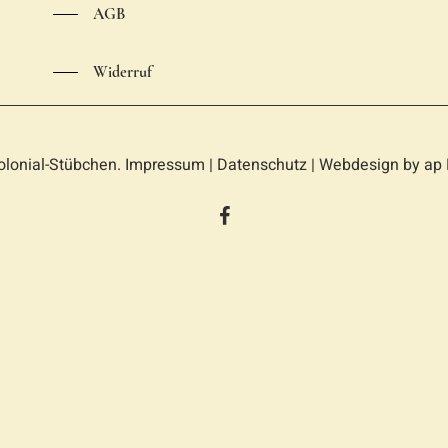
AGB
Widerruf
olonial-Stübchen.
Impressum
|
Datenschutz
| Webdesign by
ap 
facebook