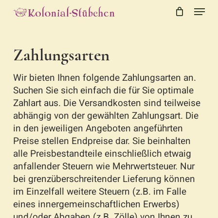
Menu
Skip
to
Close
Cart
Cart
main
content
Zahlungsarten
Wir bieten Ihnen folgende Zahlungsarten an.
Suchen Sie sich einfach die für Sie optimale
Zahlart aus. Die Versandkosten sind teilweise
abhängig von der gewählten Zahlungsart. Die
in den jeweiligen Angeboten angeführten
Preise stellen Endpreise dar. Sie beinhalten
alle Preisbestandteile einschließlich etwaig
anfallender Steuern wie Mehrwertsteuer. Nur
bei grenzüberschreitender Lieferung können
im Einzelfall weitere Steuern (z.B. im Falle
eines innergemeinschaftlichen Erwerbs)
und/oder Abgaben (z.B. Zölle) von Ihnen zu